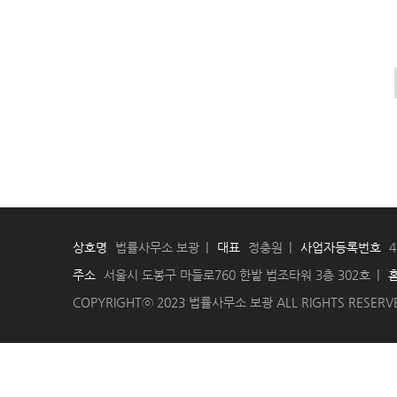
상호명
법률사무소 보광
대표
정충원
사업자등록번호
4
주소
서울시 도봉구 마들로760 한밭 법조타워 3층 302호
COPYRIGHTⓒ 2023 법률사무소 보광 ALL RIGHTS RESERV