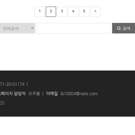
1
2
3
4
5
>
검색
71-20-01174
홈페이지 담당자
오주봉
이메일
ib10004@nate.com
ED.