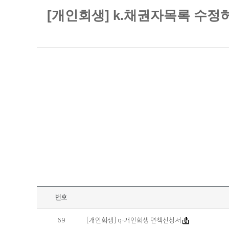
[개인회생] k.채권자목록 수정
번호
69
[개인회생] q-개인회생 면책신청서