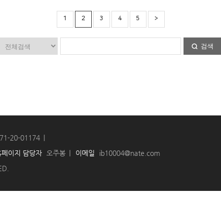
1
2
3
4
5
>
검색
71-20-01174
홈페이지 담당자
오주봉
이메일
ib10004@nate.com
ED.