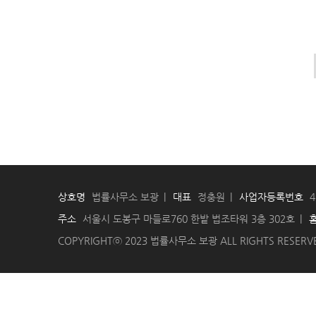
상호명
법률사무소 보광
대표
정충원
사업자등록번호
4
주소
서울시 도봉구 마들로760 한밭 법조타워 3층 302호
COPYRIGHTⓒ 2023 법률사무소 보광 ALL RIGHTS RESERV