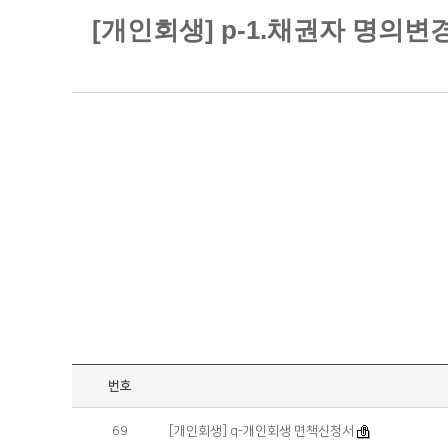
[개인회생] p-1.채권자 명의
번호
69
[개인회생] q-개인회생 면책신청서