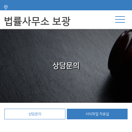
주메뉴 바로가기
컨텐츠 바로가기
법률사무소 보광
상담문의
상담문의
서식파일 자료실