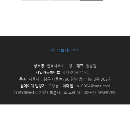
개인정보처리 방침
상호명
법률사무소 보광
대표
정충원
사업자등록번호
471-20-01174
주소
서울시 도봉구 마들로760 한밭 법조타워 3층 302호
홈페이지 담당자
오주봉
이메일
ib10004@nate.com
COPYRIGHTⓒ 2023 법률사무소 보광 ALL RIGHTS RESERVED.