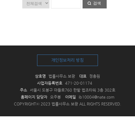
검색
개인정보처리 방침
상호명
법률사무소 보광
대표
정충원
사업자등록번호
471-20-01174
주소
서울시 도봉구 마들로760 한밭 법조타워 3층 302호
홈페이지 담당자
오주봉
이메일
ib10004@nate.com
COPYRIGHTⓒ 2023 법률사무소 보광 ALL RIGHTS RESERVED.