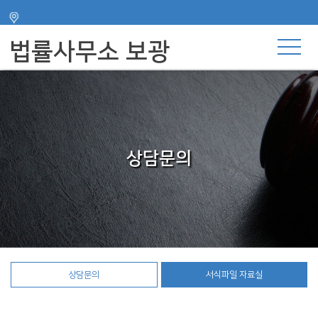
주메뉴 바로가기
컨텐츠 바로가기
법률사무소 보광
상담문의
상담문의
서식파일 자료실