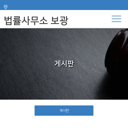
주메뉴 바로가기
컨텐츠 바로가기
법률사무소 보광
게시판
게시판