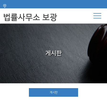
주메뉴 바로가기
컨텐츠 바로가기
법률사무소 보광
게시판
게시판