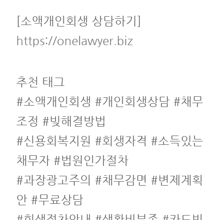
[소액개인회생 상담하기]
https://onelawyer.biz
추천 태그
#소액개인회생 #개인회생상담 #채무
조정 #빚해결방법
#신용회복지원 #회생자격 #소득있는
채무자 #법원인가절차
#과장광고주의 #채무감면 #변제계획
안 #무료상담
#회생절차안내 #생활비부족 #카드빚