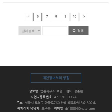
<
6
7
8
9
10
>
검색
개인정보처리 방침
상호명
법률사무소 보광
대표
정충원
사업자등록번호
471-20-01174
주소
서울시 도봉구 마들로760 한밭 법조타워 3층 302호
홈페이지 담당자
오주봉
이메일
ib10004@nate.com