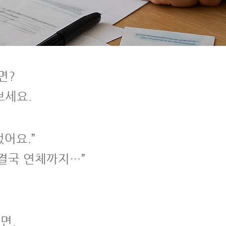
면?
보세요.
어요.”
 결국 연체까지…”
면,