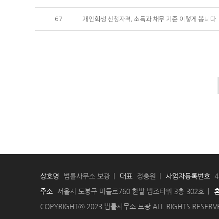
67
개인회생 신청자격, 소득과 채무 기준 이렇게 봅니다
상호명
법률사무소 보광
대표
정충원
사업자등록번호
4
주소
서울시 도봉구 마들로760 한밭 법조타워 3층 302호
COPYRIGHTⓒ 2023 법률사무소 보광 ALL RIGHTS RESERV