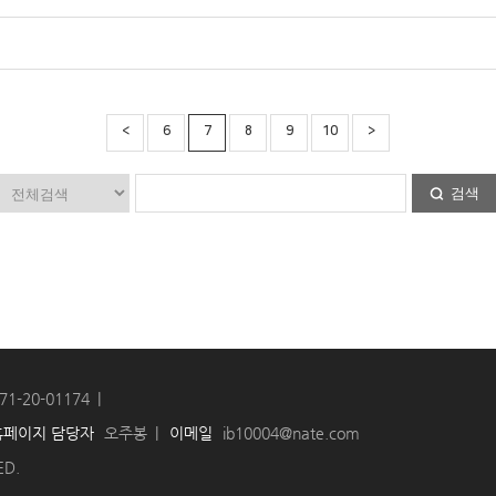
<
6
7
8
9
10
>
검색
71-20-01174
홈페이지 담당자
오주봉
이메일
ib10004@nate.com
ED.