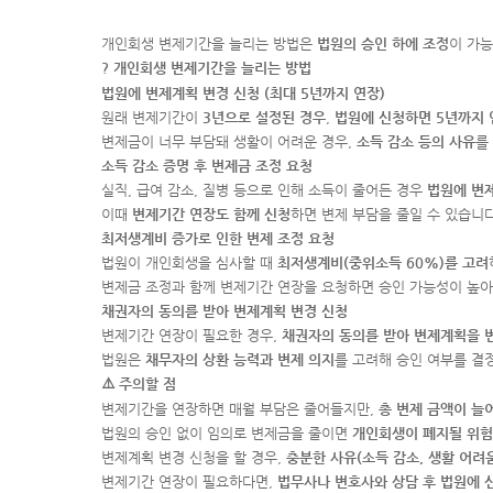
개인회생 변제기간을 늘리는 방법은
법원의 승인 하에 조정
이 가
? 개인회생 변제기간을 늘리는 방법
법원에 변제계획 변경 신청 (최대 5년까지 연장)
원래 변제기간이
3년으로 설정된 경우
,
법원에 신청하면 5년까지 
변제금이 너무 부담돼 생활이 어려운 경우,
소득 감소 등의 사유
를
소득 감소 증명 후 변제금 조정 요청
실직, 급여 감소, 질병 등으로 인해 소득이 줄어든 경우
법원에 변
이때
변제기간 연장도 함께 신청
하면 변제 부담을 줄일 수 있습니다
최저생계비 증가로 인한 변제 조정 요청
법원이 개인회생을 심사할 때
최저생계비(중위소득 60%)를 고려
변제금 조정과 함께 변제기간 연장을 요청하면 승인 가능성이 높아
채권자의 동의를 받아 변제계획 변경 신청
변제기간 연장이 필요한 경우,
채권자의 동의를 받아 변제계획을 
법원은
채무자의 상환 능력과 변제 의지
를 고려해 승인 여부를 결
⚠️ 주의할 점
변제기간을 연장하면 매월 부담은 줄어들지만,
총 변제 금액이 늘
법원의 승인 없이 임의로 변제금을 줄이면
개인회생이 폐지될 위험
변제계획 변경 신청을 할 경우,
충분한 사유(소득 감소, 생활 어려
변제기간 연장이 필요하다면,
법무사나 변호사와 상담 후 법원에 