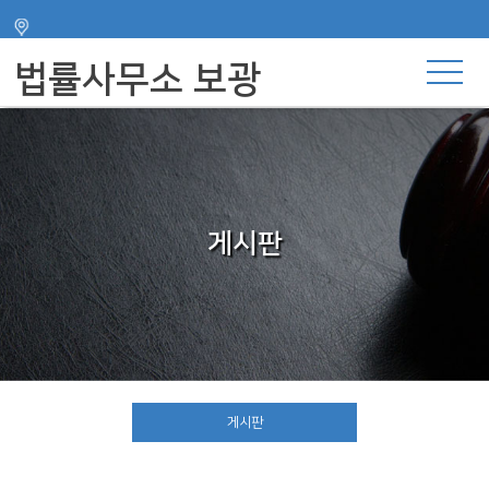
주메뉴 바로가기
컨텐츠 바로가기
법률사무소 보광
게시판
게시판