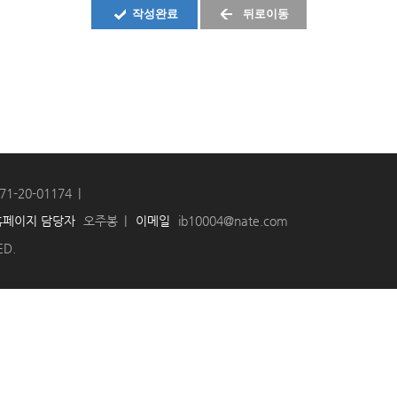
작성완료
뒤로이동
71-20-01174
홈페이지 담당자
오주봉
이메일
ib10004@nate.com
ED.